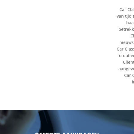
Car Cla
van tijd
haa
betrekk
C
nieuws
Car Clas
u dat e
Clien
aangeve
Car 
i