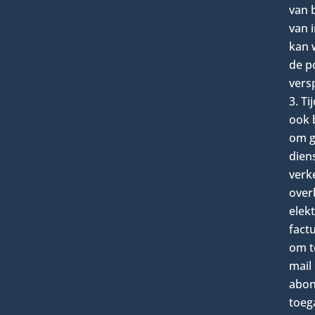
van 
van 
kan 
de p
versp
Ti
ook 
om g
dien
verk
over
elek
factu
om t
mail 
abon
toeg