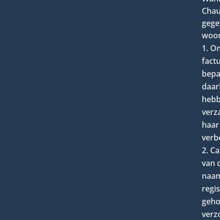
Chau
gege
woon
Om
fact
bepa
daar
hebb
verz
haar
verb
Ca
van 
naam
regis
geho
verz