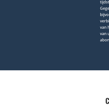
tijd
Gege
bijvo
verb
van 
van 
abon